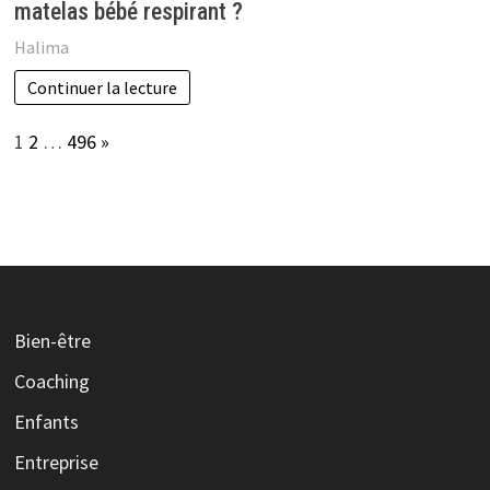
matelas bébé respirant ?
Halima
Continuer la lecture
Page:
Next
1
2
…
496
»
Bien-être
Coaching
Enfants
Entreprise