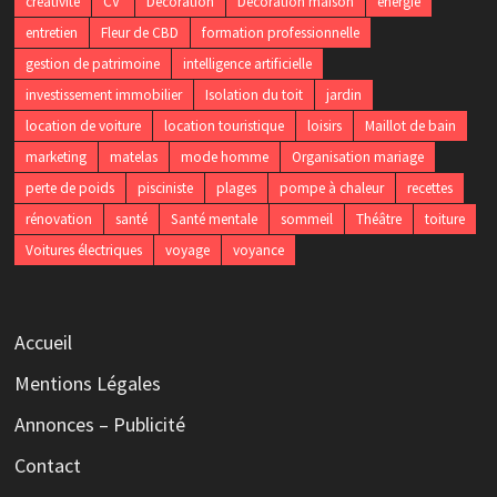
créativité
CV
Décoration
Décoration maison
energie
entretien
Fleur de CBD
formation professionnelle
gestion de patrimoine
intelligence artificielle
investissement immobilier
Isolation du toit
jardin
location de voiture
location touristique
loisirs
Maillot de bain
marketing
matelas
mode homme
Organisation mariage
perte de poids
pisciniste
plages
pompe à chaleur
recettes
rénovation
santé
Santé mentale
sommeil
Théâtre
toiture
Voitures électriques
voyage
voyance
Accueil
Mentions Légales
Annonces – Publicité
Contact