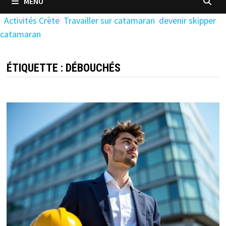
MENU
Activités Crète
Travailler sur catamaran
devenir skipper
catamaran
ÉTIQUETTE :
DÉBOUCHÉS