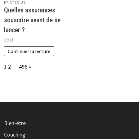
PRATIQUE
Quelles assurances
souscrire avant de se
lancer ?
Joel
Continuer la lecture
Page:
Next
1
2
…
496
»
Bien-être
Coaching