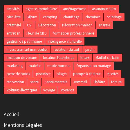
activités
agence immobilière
aménagement
assurance auto
bien-être
Bijoux
camping
chauffage
cheminée
coloriage
créativité
CV
Décoration
Décoration maison
energie
entretien
Fleur de CBD
formation professionnelle
gestion de patrimoine
intelligence artificielle
investissement immobilier
Isolation du toit
jardin
location de voiture
location touristique
loisirs
Maillot de bain
marketing
matelas
mode homme
Organisation mariage
perte de poids
pisciniste
plages
pompe à chaleur
recettes
rénovation
santé
Santé mentale
sommeil
Théâtre
toiture
Voitures électriques
voyage
voyance
Accueil
Mentions Légales