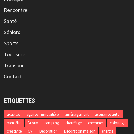
Rencontre
Santé
Séniors
Sports
Tourisme
Transport
Contact
ÉTIQUETTES
activités
agence immobilière
aménagement
assurance auto
bien-être
Bijoux
camping
chauffage
cheminée
coloriage
créativité
CV
Décoration
Décoration maison
energie