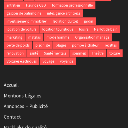
entretien
Fleur de CBD
formation professionnelle
gestion de patrimoine
intelligence artificielle
investissement immobilier
Isolation du toit
jardin
location de voiture
location touristique
loisirs
Maillot de bain
marketing
matelas
mode homme
Organisation mariage
perte de poids
pisciniste
plages
pompe à chaleur
recettes
rénovation
santé
Santé mentale
sommeil
Théâtre
toiture
Voitures électriques
voyage
voyance
Accueil
Mentions Légales
Annonces – Publicité
Contact
Backlinks de qualité