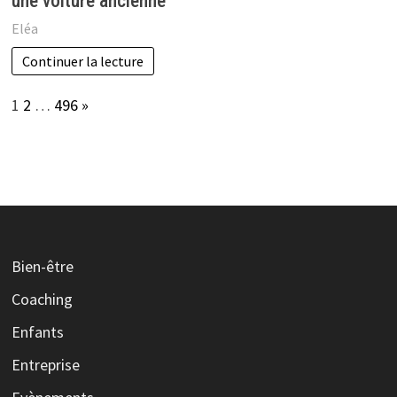
une voiture ancienne
Eléa
Continuer la lecture
Page:
Next
1
2
…
496
»
Bien-être
Coaching
Enfants
Entreprise