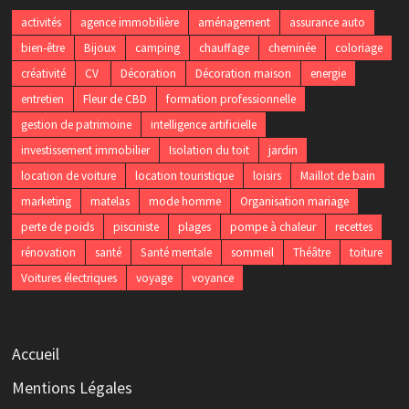
activités
agence immobilière
aménagement
assurance auto
bien-être
Bijoux
camping
chauffage
cheminée
coloriage
créativité
CV
Décoration
Décoration maison
energie
entretien
Fleur de CBD
formation professionnelle
gestion de patrimoine
intelligence artificielle
investissement immobilier
Isolation du toit
jardin
location de voiture
location touristique
loisirs
Maillot de bain
marketing
matelas
mode homme
Organisation mariage
perte de poids
pisciniste
plages
pompe à chaleur
recettes
rénovation
santé
Santé mentale
sommeil
Théâtre
toiture
Voitures électriques
voyage
voyance
Accueil
Mentions Légales