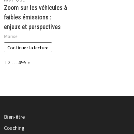
PRATIQUE
Zoom sur les véhicules à
faibles émissions :
enjeux et perspectives
Marise
Continuer la lecture
Page:
Next
1
2
…
495
»
Bien-être
Coaching