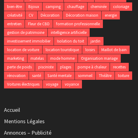
bien-être
Bijoux
camping
chauffage
cheminée
coloriage
créativité
CV
Décoration
Décoration maison
energie
entretien
Fleur de CBD
formation professionnelle
gestion de patrimoine
intelligence artificielle
investissement immobilier
Isolation du toit
jardin
location de voiture
location touristique
loisirs
Maillot de bain
marketing
matelas
mode homme
Organisation mariage
perte de poids
pisciniste
plages
pompe à chaleur
recettes
rénovation
santé
Santé mentale
sommeil
Théâtre
toiture
Voitures électriques
voyage
voyance
Accueil
Mentions Légales
Annonces – Publicité