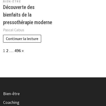
BIEN-ÊTRE
Découverte des
bienfaits de la
pressothérapie moderne
Pascal Cabus
Continuer la lecture
Page:
Next
1
2
…
496
»
Bien-être
Coaching