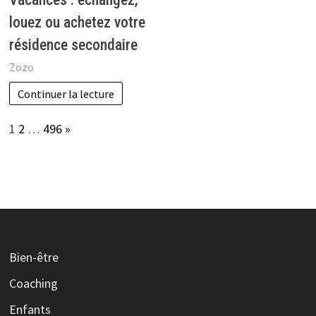
louez ou achetez votre
résidence secondaire
Zozo
Continuer la lecture
Page:
Next
1
2
…
496
»
Bien-être
Coaching
Enfants