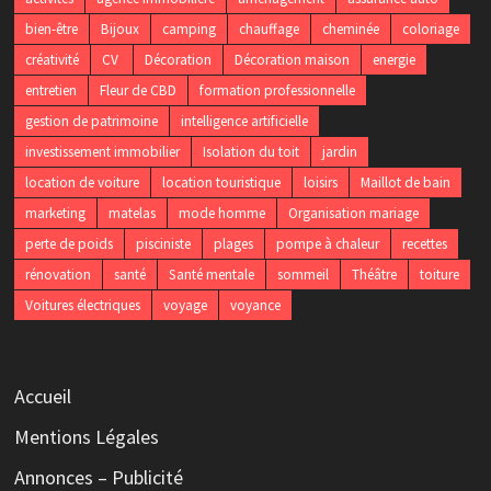
bien-être
Bijoux
camping
chauffage
cheminée
coloriage
créativité
CV
Décoration
Décoration maison
energie
entretien
Fleur de CBD
formation professionnelle
gestion de patrimoine
intelligence artificielle
investissement immobilier
Isolation du toit
jardin
location de voiture
location touristique
loisirs
Maillot de bain
marketing
matelas
mode homme
Organisation mariage
perte de poids
pisciniste
plages
pompe à chaleur
recettes
rénovation
santé
Santé mentale
sommeil
Théâtre
toiture
Voitures électriques
voyage
voyance
Accueil
Mentions Légales
Annonces – Publicité