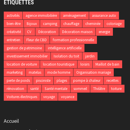
ÉTIQUETTES
activités
agence immobilière
aménagement
assurance auto
bien-être
Bijoux
camping
chauffage
cheminée
coloriage
créativité
CV
Décoration
Décoration maison
energie
entretien
Fleur de CBD
formation professionnelle
gestion de patrimoine
intelligence artificielle
investissement immobilier
Isolation du toit
jardin
location de voiture
location touristique
loisirs
Maillot de bain
marketing
matelas
mode homme
Organisation mariage
perte de poids
pisciniste
plages
pompe à chaleur
recettes
rénovation
santé
Santé mentale
sommeil
Théâtre
toiture
Voitures électriques
voyage
voyance
Accueil