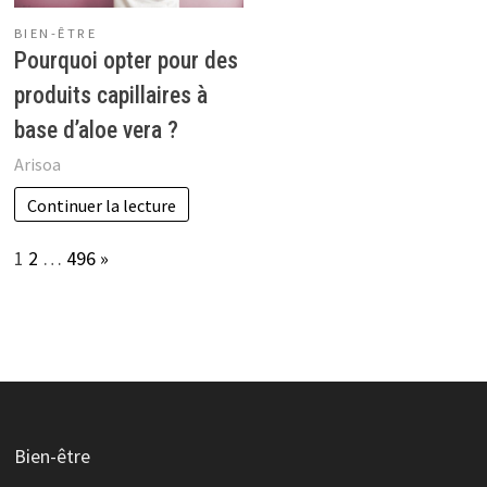
BIEN-ÊTRE
Pourquoi opter pour des
produits capillaires à
base d’aloe vera ?
Arisoa
Continuer la lecture
Page:
Next
1
2
…
496
»
Bien-être