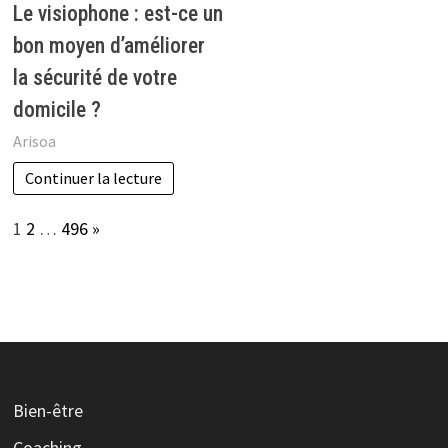
Le visiophone : est-ce un
bon moyen d’améliorer
la sécurité de votre
domicile ?
Arisoa
Continuer la lecture
Page:
Next
1
2
…
496
»
Bien-être
Coaching