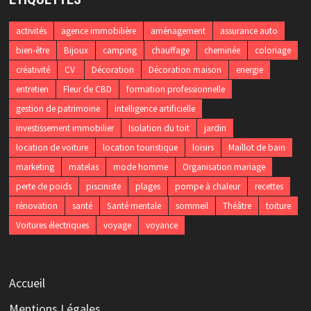
activités
agence immobilière
aménagement
assurance auto
bien-être
Bijoux
camping
chauffage
cheminée
coloriage
créativité
CV
Décoration
Décoration maison
energie
entretien
Fleur de CBD
formation professionnelle
gestion de patrimoine
intelligence artificielle
investissement immobilier
Isolation du toit
jardin
location de voiture
location touristique
loisirs
Maillot de bain
marketing
matelas
mode homme
Organisation mariage
perte de poids
pisciniste
plages
pompe à chaleur
recettes
rénovation
santé
Santé mentale
sommeil
Théâtre
toiture
Voitures électriques
voyage
voyance
Accueil
Mentions Légales