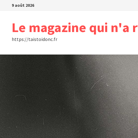
Passer
9 août 2026
au
contenu
Le magazine qui n'a r
https://taistoidonc.fr