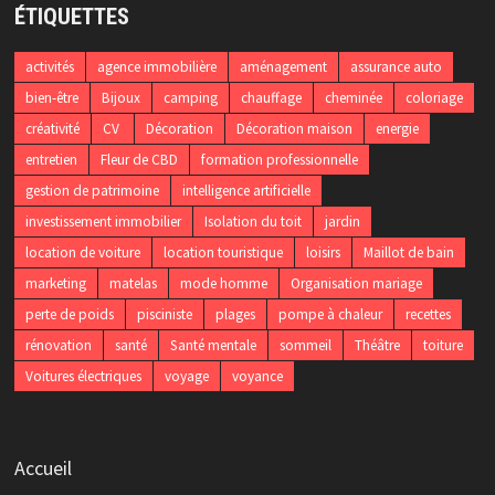
ÉTIQUETTES
activités
agence immobilière
aménagement
assurance auto
bien-être
Bijoux
camping
chauffage
cheminée
coloriage
créativité
CV
Décoration
Décoration maison
energie
entretien
Fleur de CBD
formation professionnelle
gestion de patrimoine
intelligence artificielle
investissement immobilier
Isolation du toit
jardin
location de voiture
location touristique
loisirs
Maillot de bain
marketing
matelas
mode homme
Organisation mariage
perte de poids
pisciniste
plages
pompe à chaleur
recettes
rénovation
santé
Santé mentale
sommeil
Théâtre
toiture
Voitures électriques
voyage
voyance
Accueil