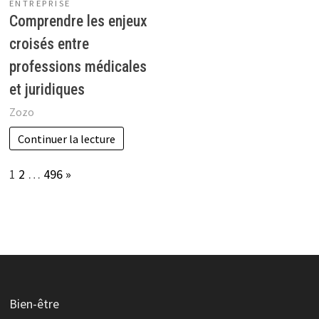
ENTREPRISE
Comprendre les enjeux
croisés entre
professions médicales
et juridiques
Zozo
Continuer la lecture
Page:
Next
1
2
…
496
»
Bien-être