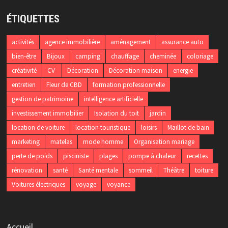
ÉTIQUETTES
activités
agence immobilière
aménagement
assurance auto
bien-être
Bijoux
camping
chauffage
cheminée
coloriage
créativité
CV
Décoration
Décoration maison
energie
entretien
Fleur de CBD
formation professionnelle
gestion de patrimoine
intelligence artificielle
investissement immobilier
Isolation du toit
jardin
location de voiture
location touristique
loisirs
Maillot de bain
marketing
matelas
mode homme
Organisation mariage
perte de poids
pisciniste
plages
pompe à chaleur
recettes
rénovation
santé
Santé mentale
sommeil
Théâtre
toiture
Voitures électriques
voyage
voyance
Accueil