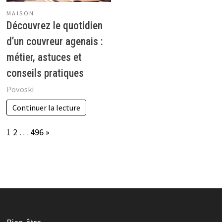
MAISON
Découvrez le quotidien
d’un couvreur agenais :
métier, astuces et
conseils pratiques
Povoski
Continuer la lecture
Page:
Next
1
2
…
496
»