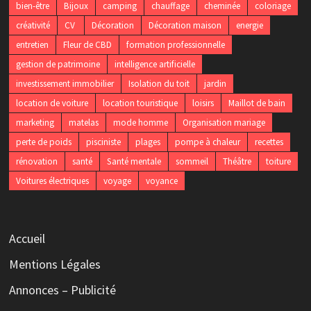
bien-être
Bijoux
camping
chauffage
cheminée
coloriage
créativité
CV
Décoration
Décoration maison
energie
entretien
Fleur de CBD
formation professionnelle
gestion de patrimoine
intelligence artificielle
investissement immobilier
Isolation du toit
jardin
location de voiture
location touristique
loisirs
Maillot de bain
marketing
matelas
mode homme
Organisation mariage
perte de poids
pisciniste
plages
pompe à chaleur
recettes
rénovation
santé
Santé mentale
sommeil
Théâtre
toiture
Voitures électriques
voyage
voyance
Accueil
Mentions Légales
Annonces – Publicité