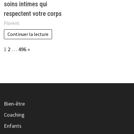
soins intimes qui
respectent votre corps
Florent
Continuer la lecture
Page:
Next
1
2
…
496
»
Bien-être
Coaching
Enfants