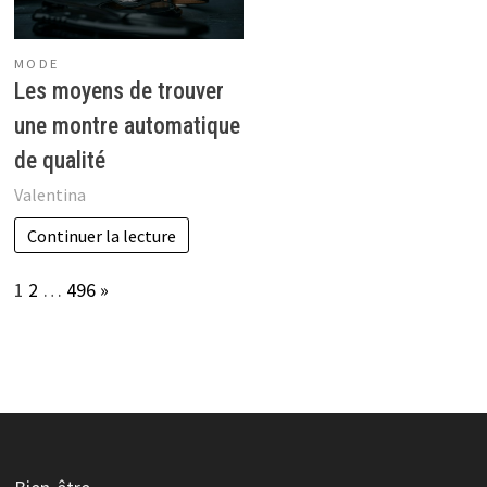
MODE
Les moyens de trouver
une montre automatique
de qualité
Valentina
Continuer la lecture
Page:
Next
1
2
…
496
»