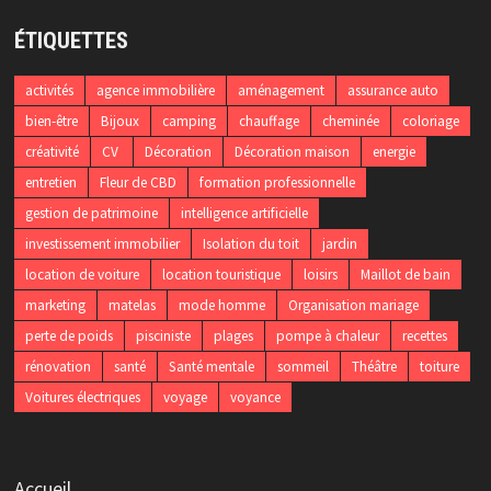
ÉTIQUETTES
activités
agence immobilière
aménagement
assurance auto
bien-être
Bijoux
camping
chauffage
cheminée
coloriage
créativité
CV
Décoration
Décoration maison
energie
entretien
Fleur de CBD
formation professionnelle
gestion de patrimoine
intelligence artificielle
investissement immobilier
Isolation du toit
jardin
location de voiture
location touristique
loisirs
Maillot de bain
marketing
matelas
mode homme
Organisation mariage
perte de poids
pisciniste
plages
pompe à chaleur
recettes
rénovation
santé
Santé mentale
sommeil
Théâtre
toiture
Voitures électriques
voyage
voyance
Accueil