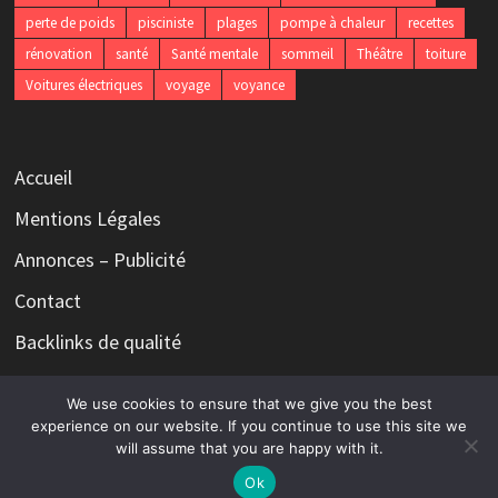
perte de poids
pisciniste
plages
pompe à chaleur
recettes
rénovation
santé
Santé mentale
sommeil
Théâtre
toiture
Voitures électriques
voyage
voyance
Accueil
Mentions Légales
Annonces – Publicité
Contact
Backlinks de qualité
We use cookies to ensure that we give you the best
experience on our website. If you continue to use this site we
will assume that you are happy with it.
Copyright © 2026
Le magazine qui n'a rien à dire mais tout à
écrire
. Alimenté par
WordPress
et
Bam
.
Ok