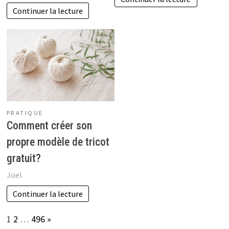
Continuer la lecture
PRATIQUE
Comment créer son
propre modèle de tricot
gratuit?
Joel
Continuer la lecture
Page:
Next
1
2
…
496
»