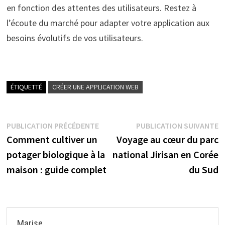
en fonction des attentes des utilisateurs. Restez à
l’écoute du marché pour adapter votre application aux
besoins évolutifs de vos utilisateurs.
ÉTIQUETTÉ
CRÉER UNE APPLICATION WEB
Navigation
Publication
P
PUBLICATION PRÉCÉDENTE
PUBLICATION SUIVANTE
précédente :
s
Comment cultiver un
Voyage au cœur du parc
de
potager biologique à la
national Jirisan en Corée
l’article
maison : guide complet
du Sud
Marise