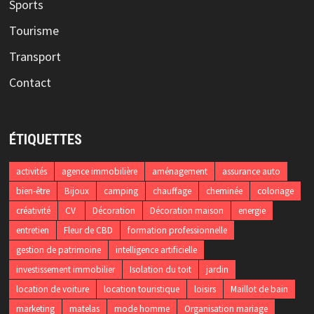
Sports
Tourisme
Transport
Contact
ÉTIQUETTES
activités
agence immobilière
aménagement
assurance auto
bien-être
Bijoux
camping
chauffage
cheminée
coloriage
créativité
CV
Décoration
Décoration maison
energie
entretien
Fleur de CBD
formation professionnelle
gestion de patrimoine
intelligence artificielle
investissement immobilier
Isolation du toit
jardin
location de voiture
location touristique
loisirs
Maillot de bain
marketing
matelas
mode homme
Organisation mariage