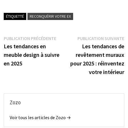
ÉTIQUETTÉ
RECONQUÉRIR VOTRE EX
Navigation
Publication
P
PUBLICATION PRÉCÉDENTE
PUBLICATION SUIVANTE
précédente :
s
Les tendances en
Les tendances de
de
meuble design à suivre
revêtement muraux
l’article
en 2025
pour 2025 : réinventez
votre intérieur
Zozo
Voir tous les articles de Zozo →