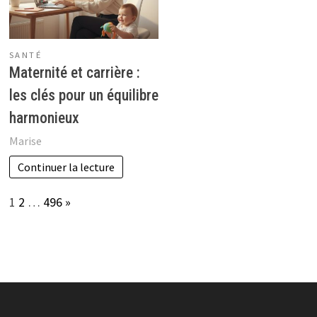
SANTÉ
Maternité et carrière :
les clés pour un équilibre
harmonieux
Marise
Continuer la lecture
Page:
Next
1
2
…
496
»