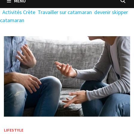
MENU
Activités Crète
Travailler sur catamaran
devenir skipper
catamaran
LIFESTYLE