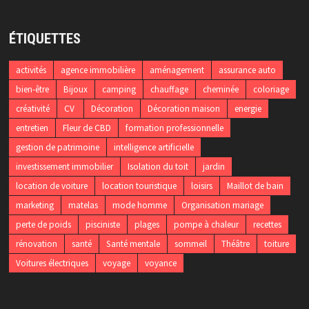
ÉTIQUETTES
activités
agence immobilière
aménagement
assurance auto
bien-être
Bijoux
camping
chauffage
cheminée
coloriage
créativité
CV
Décoration
Décoration maison
energie
entretien
Fleur de CBD
formation professionnelle
gestion de patrimoine
intelligence artificielle
investissement immobilier
Isolation du toit
jardin
location de voiture
location touristique
loisirs
Maillot de bain
marketing
matelas
mode homme
Organisation mariage
perte de poids
pisciniste
plages
pompe à chaleur
recettes
rénovation
santé
Santé mentale
sommeil
Théâtre
toiture
Voitures électriques
voyage
voyance