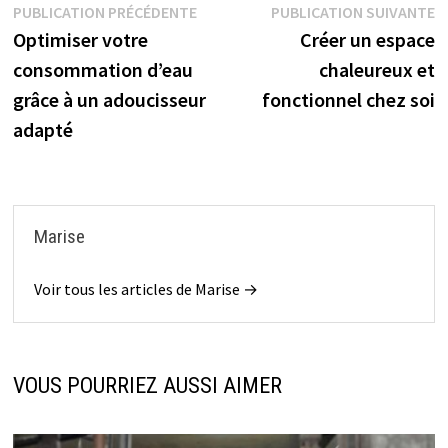
Navigation
Publication
P
PUBLICATION PRÉCÉDENTE
PUBLICATION SUIVANTE
précédente :
s
Optimiser votre
Créer un espace
de
consommation d’eau
chaleureux et
l’article
grâce à un adoucisseur
fonctionnel chez soi
adapté
Marise
Voir tous les articles de Marise →
VOUS POURRIEZ AUSSI AIMER