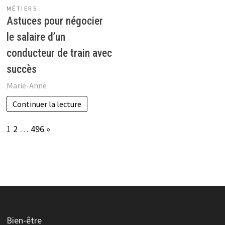
MÉTIERS
Astuces pour négocier
le salaire d’un
conducteur de train avec
succès
Marie-Anne
Continuer la lecture
Page:
Next
1
2
…
496
»
Bien-être