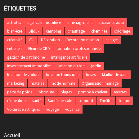
ÉTIQUETTES
activités
agence immobilière
aménagement
assurance auto
bien-être
Bijoux
camping
chauffage
cheminée
coloriage
créativité
CV
Décoration
Décoration maison
energie
entretien
Fleur de CBD
formation professionnelle
gestion de patrimoine
intelligence artificielle
investissement immobilier
Isolation du toit
jardin
location de voiture
location touristique
loisirs
Maillot de bain
marketing
matelas
mode homme
Organisation mariage
perte de poids
pisciniste
plages
pompe à chaleur
recettes
rénovation
santé
Santé mentale
sommeil
Théâtre
toiture
Voitures électriques
voyage
voyance
Accueil