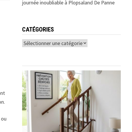
journée inoubliable à Plopsaland De Panne
CATÉGORIES
Catégories
ent
on.
 ou