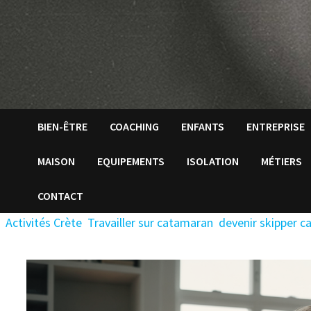
BIEN-ÊTRE
COACHING
ENFANTS
ENTREPRISE
MAISON
EQUIPEMENTS
ISOLATION
MÉTIERS
CONTACT
Activités Crète
Travailler sur catamaran
devenir skipper 