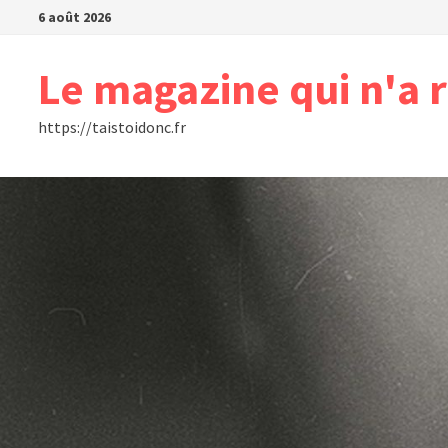
Passer
6 août 2026
au
contenu
Le magazine qui n'a r
https://taistoidonc.fr