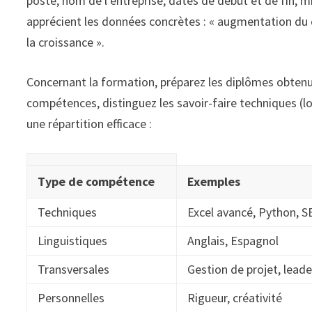
poste, nom de l’entreprise, dates de début et de fin, mis
apprécient les données concrètes : « augmentation du c
la croissance ».
Concernant la formation, préparez les diplômes obtenus 
compétences, distinguez les savoir-faire techniques (log
une répartition efficace :
Type de compétence
Exemples
Techniques
Excel avancé, Python, 
Linguistiques
Anglais, Espagnol
Transversales
Gestion de projet, leade
Personnelles
Rigueur, créativité