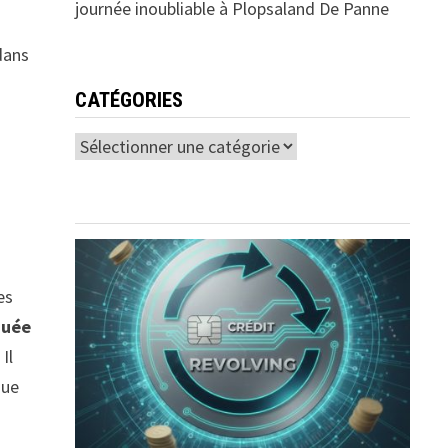
journée inoubliable à Plopsaland De Panne
dans
CATÉGORIES
Catégories
es
quée
Il
que