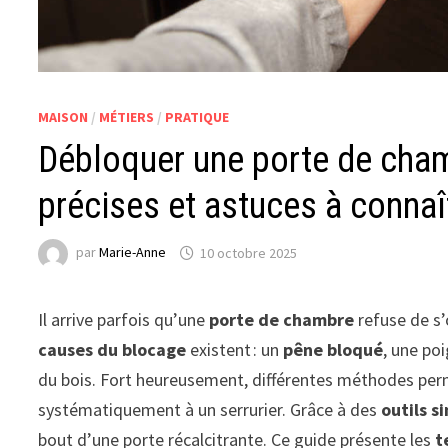
MAISON
/
MÉTIERS
/
PRATIQUE
Débloquer une porte de cham
précises et astuces à connaî
par
Marie-Anne
10 octobre 2025
Il arrive parfois qu’une
porte de chambre
refuse de s’
causes du blocage
existent : un
pêne bloqué
, une po
du bois. Fort heureusement, différentes méthodes pe
systématiquement à un serrurier. Grâce à des
outils s
bout d’une porte récalcitrante. Ce guide présente les
t