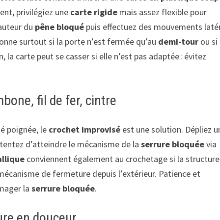
ent, privilégiez une
carte rigide
mais assez flexible pour
hauteur du
pêne bloqué
puis effectuez des mouvements laté
onne surtout si la porte n’est fermée qu’au
demi-tour
ou si 
 la carte peut se casser si elle n’est pas adaptée : évitez
bone, fil de fer, cintre
té poignée, le
crochet improvisé
est une solution. Dépliez u
 tentez d’atteindre le mécanisme de la
serrure bloquée
via
allique
conviennent également au crochetage si la structure
 mécanisme de fermeture depuis l’extérieur. Patience et
mmager la
serrure bloquée
.
ture en douceur