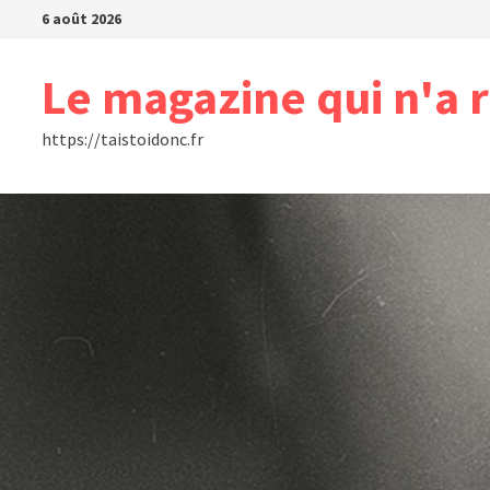
Passer
6 août 2026
au
contenu
Le magazine qui n'a r
https://taistoidonc.fr