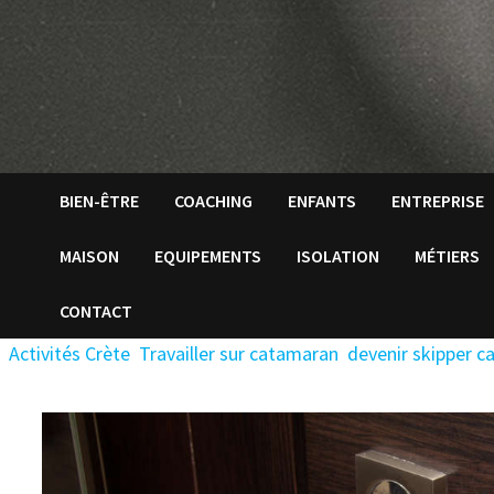
BIEN-ÊTRE
COACHING
ENFANTS
ENTREPRISE
MAISON
EQUIPEMENTS
ISOLATION
MÉTIERS
CONTACT
Activités Crète
Travailler sur catamaran
devenir skipper 