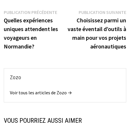
Navigation
Publication
P
PUBLICATION PRÉCÉDENTE
PUBLICATION SUIVANTE
précédente :
s
Quelles expériences
Choisissez parmi un
de
uniques attendent les
vaste éventail d’outils à
l’article
voyageurs en
main pour vos projets
Normandie?
aéronautiques
Zozo
Voir tous les articles de Zozo →
VOUS POURRIEZ AUSSI AIMER