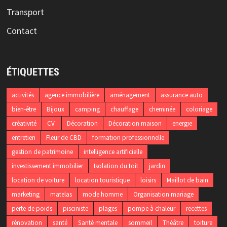
Transport
Contact
ÉTIQUETTES
activités
agence immobilière
aménagement
assurance auto
bien-être
Bijoux
camping
chauffage
cheminée
coloriage
créativité
CV
Décoration
Décoration maison
energie
entretien
Fleur de CBD
formation professionnelle
gestion de patrimoine
intelligence artificielle
investissement immobilier
Isolation du toit
jardin
location de voiture
location touristique
loisirs
Maillot de bain
marketing
matelas
mode homme
Organisation mariage
perte de poids
pisciniste
plages
pompe à chaleur
recettes
rénovation
santé
Santé mentale
sommeil
Théâtre
toiture