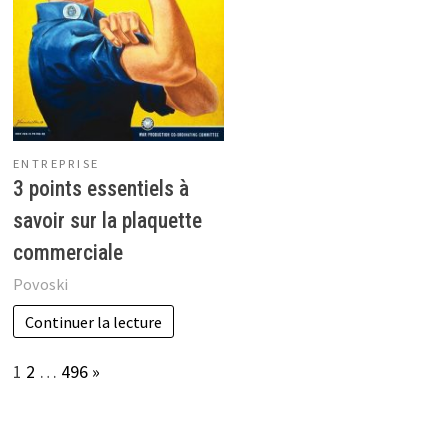
ENTREPRISE
3 points essentiels à
savoir sur la plaquette
commerciale
Povoski
Continuer la lecture
Page:
Next
1
2
…
496
»