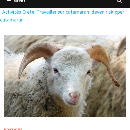
MENU
Activités Crète
Travailler sur catamaran
devenir skipper
catamaran
PRATIQUE