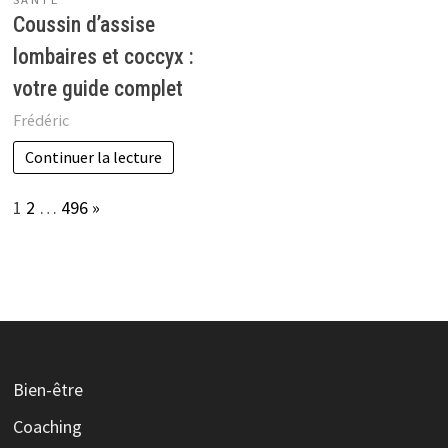
Coussin d’assise
lombaires et coccyx :
votre guide complet
Frédéric
Continuer la lecture
Page:
Next
1
2
…
496
»
Bien-être
Coaching