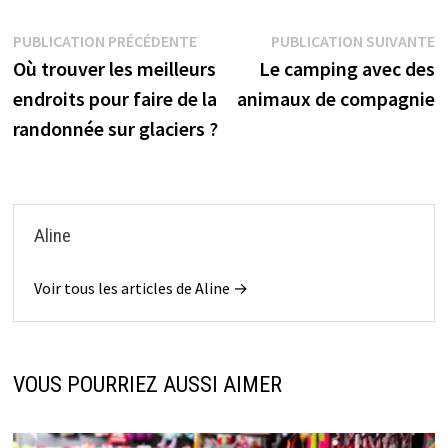
Navigation
Publication
P
PUBLICATION PRÉCÉDENTE
PUBLICATION SUIVANTE
précédente :
s
Où trouver les meilleurs
Le camping avec des
de
endroits pour faire de la
animaux de compagnie
l’article
randonnée sur glaciers ?
Aline
Voir tous les articles de Aline →
VOUS POURRIEZ AUSSI AIMER