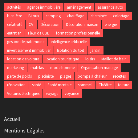
activités
agence immobilière
aménagement
assurance auto
bien-être
Bijoux
camping
chauffage
cheminée
coloriage
créativité
CV
Décoration
Décoration maison
energie
entretien
Fleur de CBD
formation professionnelle
gestion de patrimoine
intelligence artificielle
investissement immobilier
Isolation du toit
jardin
location de voiture
location touristique
loisirs
Maillot de bain
marketing
matelas
mode homme
Organisation mariage
perte de poids
pisciniste
plages
pompe à chaleur
recettes
rénovation
santé
Santé mentale
sommeil
Théâtre
toiture
Voitures électriques
voyage
voyance
Accueil
Mentions Légales