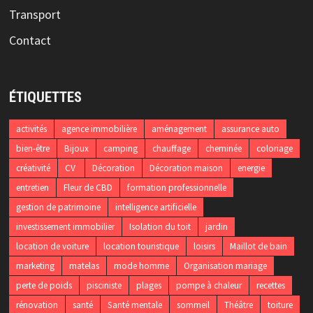
Transport
Contact
ÉTIQUETTES
activités
agence immobilière
aménagement
assurance auto
bien-être
Bijoux
camping
chauffage
cheminée
coloriage
créativité
CV
Décoration
Décoration maison
energie
entretien
Fleur de CBD
formation professionnelle
gestion de patrimoine
intelligence artificielle
investissement immobilier
Isolation du toit
jardin
location de voiture
location touristique
loisirs
Maillot de bain
marketing
matelas
mode homme
Organisation mariage
perte de poids
pisciniste
plages
pompe à chaleur
recettes
rénovation
santé
Santé mentale
sommeil
Théâtre
toiture