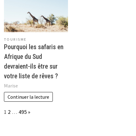
TOURISME
Pourquoi les safaris en
Afrique du Sud
devraient-ils être sur
votre liste de rêves ?
Marise
Continuer la lecture
Page:
Next
1
2
…
495
»