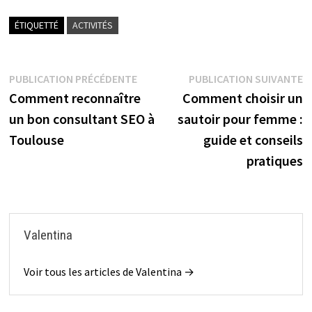
ÉTIQUETTÉ
ACTIVITÉS
Navigation
Publication
P
PUBLICATION PRÉCÉDENTE
PUBLICATION SUIVANTE
précédente :
s
Comment reconnaître
Comment choisir un
de
un bon consultant SEO à
sautoir pour femme :
l’article
Toulouse
guide et conseils
pratiques
Valentina
Voir tous les articles de Valentina →