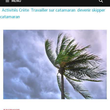
MENU
Activités Crète
Travailler sur catamaran
devenir skipper
catamaran