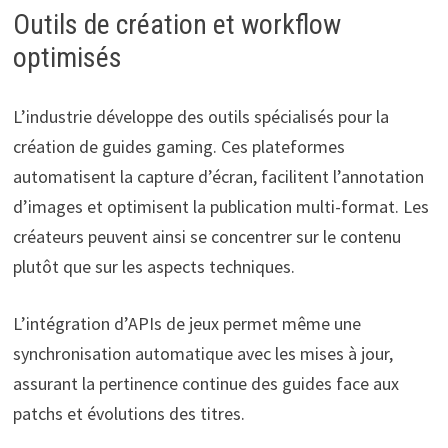
Outils de création et workflow
optimisés
L’industrie développe des outils spécialisés pour la
création de guides gaming. Ces plateformes
automatisent la capture d’écran, facilitent l’annotation
d’images et optimisent la publication multi-format. Les
créateurs peuvent ainsi se concentrer sur le contenu
plutôt que sur les aspects techniques.
L’intégration d’APIs de jeux permet même une
synchronisation automatique avec les mises à jour,
assurant la pertinence continue des guides face aux
patchs et évolutions des titres.