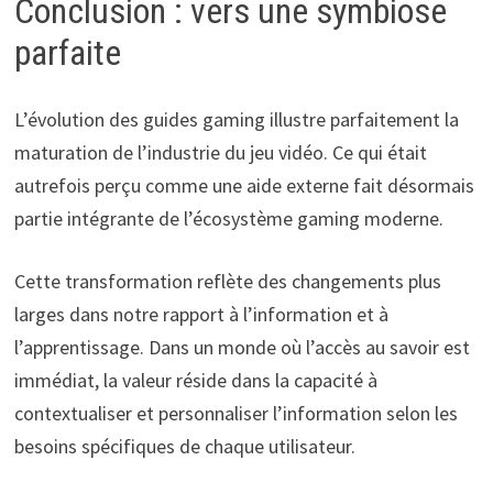
Conclusion : vers une symbiose
parfaite
L’évolution des guides gaming illustre parfaitement la
maturation de l’industrie du jeu vidéo. Ce qui était
autrefois perçu comme une aide externe fait désormais
partie intégrante de l’écosystème gaming moderne.
Cette transformation reflète des changements plus
larges dans notre rapport à l’information et à
l’apprentissage. Dans un monde où l’accès au savoir est
immédiat, la valeur réside dans la capacité à
contextualiser et personnaliser l’information selon les
besoins spécifiques de chaque utilisateur.