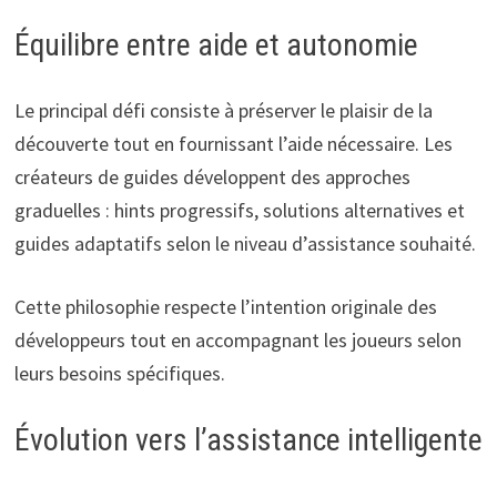
Équilibre entre aide et autonomie
Le principal défi consiste à préserver le plaisir de la
découverte tout en fournissant l’aide nécessaire. Les
créateurs de guides développent des approches
graduelles : hints progressifs, solutions alternatives et
guides adaptatifs selon le niveau d’assistance souhaité.
Cette philosophie respecte l’intention originale des
développeurs tout en accompagnant les joueurs selon
leurs besoins spécifiques.
Évolution vers l’assistance intelligente