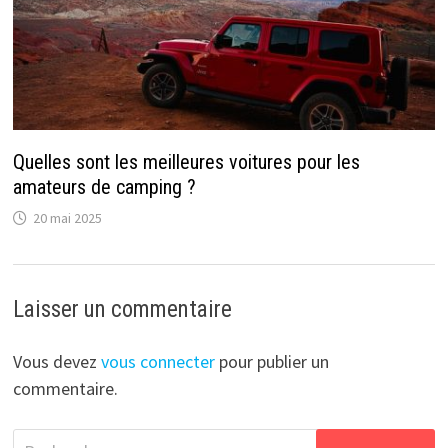
Quelles sont les meilleures voitures pour les
amateurs de camping ?
20 mai 2025
Laisser un commentaire
Vous devez
vous connecter
pour publier un
commentaire.
Rechercher :