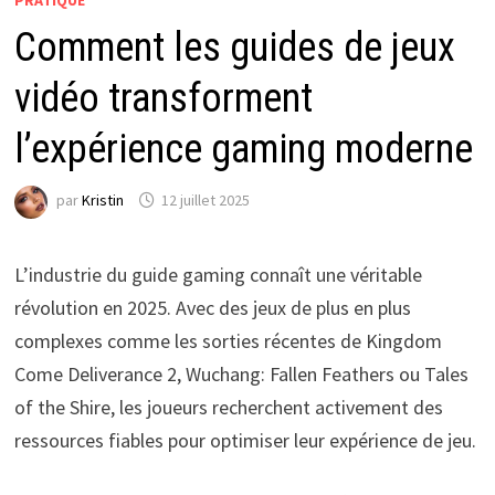
Comment les guides de jeux
vidéo transforment
l’expérience gaming moderne
par
Kristin
12 juillet 2025
L’industrie du guide gaming connaît une véritable
révolution en 2025. Avec des jeux de plus en plus
complexes comme les sorties récentes de Kingdom
Come Deliverance 2, Wuchang: Fallen Feathers ou Tales
of the Shire, les joueurs recherchent activement des
ressources fiables pour optimiser leur expérience de jeu.