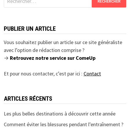
PUBLIER UN ARTICLE
Vous souhaitez publier un article sur ce site généraliste
avec l’option de rédaction comprise ?
→
Retrouvez notre service sur ComeUp
Et pour nous contacter, c’est par ici :
Contact
ARTICLES RÉCENTS
Les plus belles destinations à découvrir cette année
Comment éviter les blessures pendant l’entraînement ?