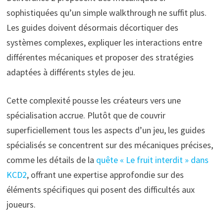
sophistiquées qu’un simple walkthrough ne suffit plus.
Les guides doivent désormais décortiquer des
systèmes complexes, expliquer les interactions entre
différentes mécaniques et proposer des stratégies
adaptées à différents styles de jeu.
Cette complexité pousse les créateurs vers une
spécialisation accrue. Plutôt que de couvrir
superficiellement tous les aspects d’un jeu, les guides
spécialisés se concentrent sur des mécaniques précises,
comme les détails de la
quête « Le fruit interdit » dans
KCD2
, offrant une expertise approfondie sur des
éléments spécifiques qui posent des difficultés aux
joueurs.