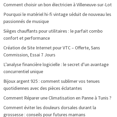
Comment choisir un bon électricien à Villeneuve-sur-Lot
Pourquoi le matériel hi-fi vintage séduit de nouveau les
passionnés de musique
Sièges chauffants pour utilitaires : le parfait combo
confort et performance
Création de Site Internet pour VTC – Offerte, Sans
Commission, Essai 7 Jours
L’analyse financière logicielle : le secret d’un avantage
concurrentiel unique
Bijoux argent 925 : comment sublimer vos tenues
quotidiennes avec des pièces éclatantes
Comment Réparer une Climatisation en Panne à Tunis ?
Comment éviter les douleurs dorsales durant la
grossesse : conseils pour futures mamans