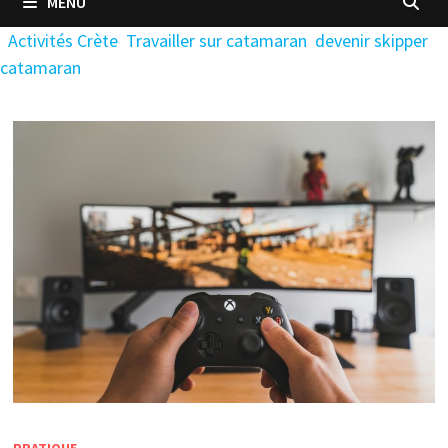
MENU
Activités Crète
Travailler sur catamaran
devenir skipper
catamaran
PRATIQUE