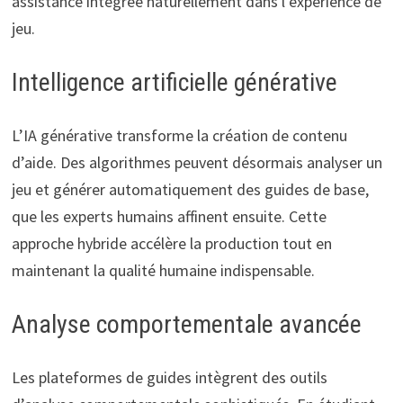
assistance intégrée naturellement dans l’expérience de
jeu.
Intelligence artificielle générative
L’IA générative transforme la création de contenu
d’aide. Des algorithmes peuvent désormais analyser un
jeu et générer automatiquement des guides de base,
que les experts humains affinent ensuite. Cette
approche hybride accélère la production tout en
maintenant la qualité humaine indispensable.
Analyse comportementale avancée
Les plateformes de guides intègrent des outils