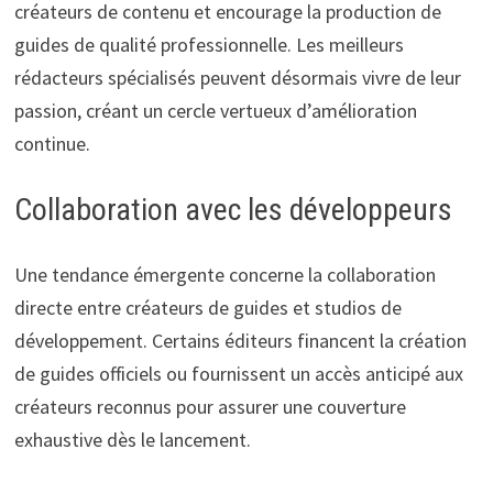
créateurs de contenu et encourage la production de
guides de qualité professionnelle. Les meilleurs
rédacteurs spécialisés peuvent désormais vivre de leur
passion, créant un cercle vertueux d’amélioration
continue.
Collaboration avec les développeurs
Une tendance émergente concerne la collaboration
directe entre créateurs de guides et studios de
développement. Certains éditeurs financent la création
de guides officiels ou fournissent un accès anticipé aux
créateurs reconnus pour assurer une couverture
exhaustive dès le lancement.