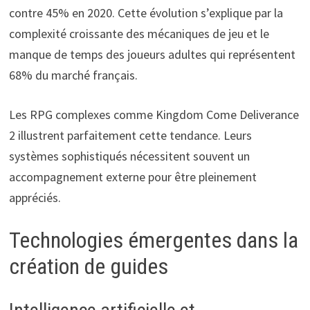
contre 45% en 2020. Cette évolution s’explique par la
complexité croissante des mécaniques de jeu et le
manque de temps des joueurs adultes qui représentent
68% du marché français.
Les RPG complexes comme Kingdom Come Deliverance
2 illustrent parfaitement cette tendance. Leurs
systèmes sophistiqués nécessitent souvent un
accompagnement externe pour être pleinement
appréciés.
Technologies émergentes dans la
création de guides