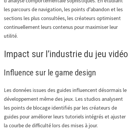
d’analyse comportementale sophistiqués. En étudiant
les parcours de navigation, les points d’abandon et les
sections les plus consultées, les créateurs optimisent
continuellement leurs contenus pour maximiser leur
utilité.
Impact sur l’industrie du jeu vidéo
Influence sur le game design
Les données issues des guides influencent désormais le
développement même des jeux. Les studios analysent
les points de blocage identifiés par les créateurs de
guides pour améliorer leurs tutoriels intégrés et ajuster
la courbe de difficulté lors des mises à jour.