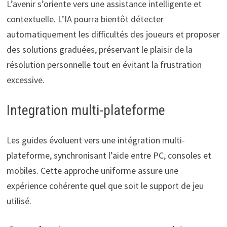
L’avenir s’oriente vers une assistance intelligente et
contextuelle. L’IA pourra bientôt détecter
automatiquement les difficultés des joueurs et proposer
des solutions graduées, préservant le plaisir de la
résolution personnelle tout en évitant la frustration
excessive.
Integration multi-plateforme
Les guides évoluent vers une intégration multi-
plateforme, synchronisant l’aide entre PC, consoles et
mobiles. Cette approche uniforme assure une
expérience cohérente quel que soit le support de jeu
utilisé.