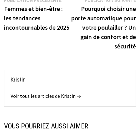
Navigation
précédente :
s
Femmes et bien-être :
Pourquoi choisir une
de
les tendances
porte automatique pour
l’article
incontournables de 2025
votre poulailler ? Un
gain de confort et de
sécurité
Kristin
Voir tous les articles de Kristin →
VOUS POURRIEZ AUSSI AIMER