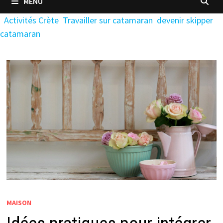
MENU
Activités Crète
Travailler sur catamaran
devenir skipper
catamaran
MAISON