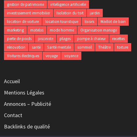
gestion de patrimoine
intelligence artificielle
investissement immobilier
Isolation du toit
jardin
location de voiture
location touristique
loisirs
Maillot de bain
marketing
matelas
mode homme
Organisation mariage
perte de poids
pisciniste
plages
pompe à chaleur
recettes
rénovation
santé
Santé mentale
sommeil
Théâtre
toiture
Voitures électriques
voyage
voyance
Accueil
Mentions Légales
Annonces – Publicité
Contact
Backlinks de qualité