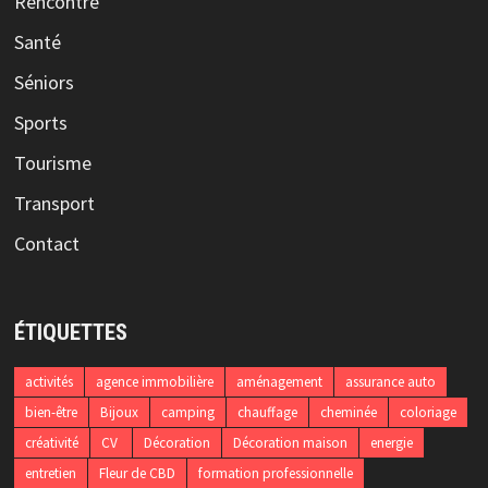
Rencontre
Santé
Séniors
Sports
Tourisme
Transport
Contact
ÉTIQUETTES
activités
agence immobilière
aménagement
assurance auto
bien-être
Bijoux
camping
chauffage
cheminée
coloriage
créativité
CV
Décoration
Décoration maison
energie
entretien
Fleur de CBD
formation professionnelle