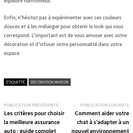
équilibre harmonieux.
Enfin, n’hésitez pas à expérimenter avec ces couleurs
douces et à les mélanger pour obtenir le look qui vous
correspond. L’important est de vous amuser avec votre
décoration et d’infuser votre personnalité dans votre
espace.
ÉTIQUETTÉ
DÉCORATION MAISON
Navigation
Publication
P
PUBLICATION PRÉCÉDENTE
PUBLICATION SUIVANTE
précédente :
s
Les critères pour choisir
Comment aider votre
de
la meilleure assurance
chat à s’adapter à un
l’article
auto : guide complet
nouvel environnement