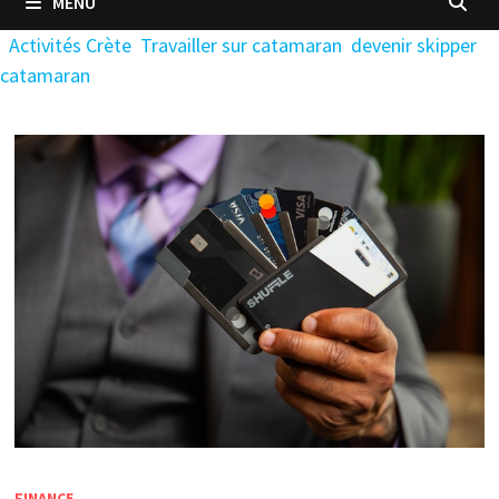
MENU
Activités Crète
Travailler sur catamaran
devenir skipper
catamaran
FINANCE