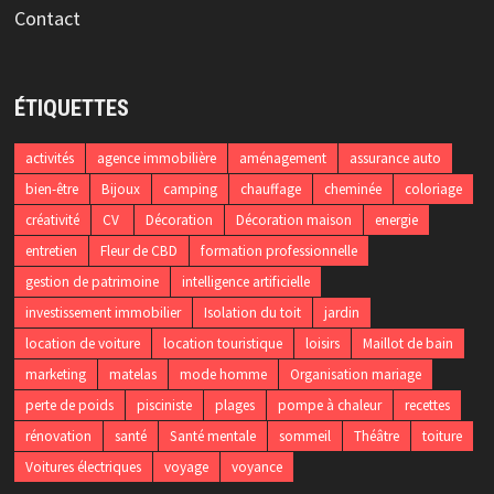
Contact
ÉTIQUETTES
activités
agence immobilière
aménagement
assurance auto
bien-être
Bijoux
camping
chauffage
cheminée
coloriage
créativité
CV
Décoration
Décoration maison
energie
entretien
Fleur de CBD
formation professionnelle
gestion de patrimoine
intelligence artificielle
investissement immobilier
Isolation du toit
jardin
location de voiture
location touristique
loisirs
Maillot de bain
marketing
matelas
mode homme
Organisation mariage
perte de poids
pisciniste
plages
pompe à chaleur
recettes
rénovation
santé
Santé mentale
sommeil
Théâtre
toiture
Voitures électriques
voyage
voyance