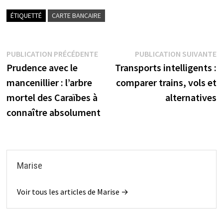
ÉTIQUETTÉ
CARTE BANCAIRE
Navigation
Publication
P
PUBLICATION PRÉCÉDENTE
PUBLICATION SUIVANTE
précédente :
s
Prudence avec le
Transports intelligents :
de
mancenillier : l’arbre
comparer trains, vols et
l’article
mortel des Caraïbes à
alternatives
connaître absolument
Marise
Voir tous les articles de Marise →