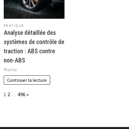
PRATIQUE
Analyse détaillée des
systèmes de contrôle de
traction : ABS contre
non-ABS
Marise
Continuer la lecture
Page:
Next
1
2
…
496
»