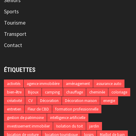
Séniors
Sports
Tourisme
Transport
Contact
ÉTIQUETTES
activités
agence immobilière
aménagement
assurance auto
bien-être
Bijoux
camping
chauffage
cheminée
coloriage
créativité
CV
Décoration
Décoration maison
energie
entretien
Fleur de CBD
formation professionnelle
gestion de patrimoine
intelligence artificielle
investissement immobilier
Isolation du toit
jardin
location de voiture
location touristique
loisirs
Maillot de bain