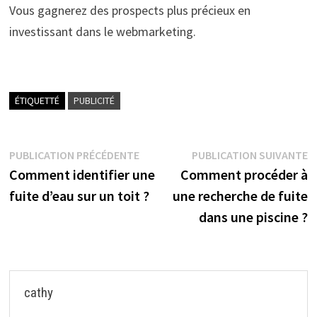
Vous gagnerez des prospects plus précieux en
investissant dans le webmarketing.
ÉTIQUETTÉ
PUBLICITÉ
Navigation
Publication
P
PUBLICATION PRÉCÉDENTE
PUBLICATION SUIVANTE
précédente :
s
Comment identifier une
Comment procéder à
de
fuite d’eau sur un toit ?
une recherche de fuite
l’article
dans une piscine ?
cathy