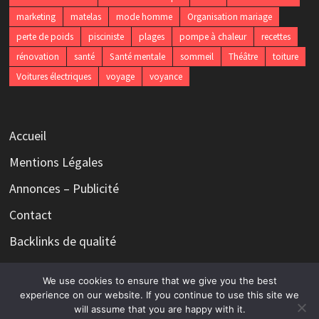
marketing
matelas
mode homme
Organisation mariage
perte de poids
pisciniste
plages
pompe à chaleur
recettes
rénovation
santé
Santé mentale
sommeil
Théâtre
toiture
Voitures électriques
voyage
voyance
Accueil
Mentions Légales
Annonces – Publicité
Contact
Backlinks de qualité
We use cookies to ensure that we give you the best
experience on our website. If you continue to use this site we
will assume that you are happy with it.
Copyright © 2026
Le magazine qui n'a rien à dire mais tout à