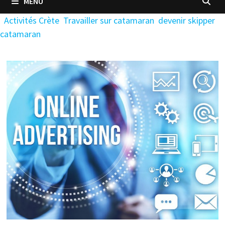
MENU
Activités Crète
Travailler sur catamaran
devenir skipper
catamaran