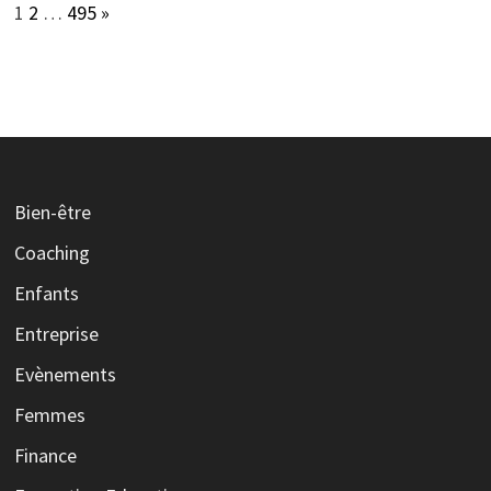
Page:
Next
1
2
…
495
»
Bien-être
Coaching
Enfants
Entreprise
Evènements
Femmes
Finance