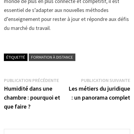
monde de plus en plus connecté et compétitif, il est
essentiel de s’adapter aux nouvelles méthodes
d’enseignement pour rester à jour et répondre aux défis
du marché du travail.
ÉTIQUETTÉ
FORMATION À DISTANCE
Navigation
Publication
P
PUBLICATION PRÉCÉDENTE
PUBLICATION SUIVANTE
précédente :
s
Humidité dans une
Les métiers du juridique
de
chambre : pourquoi et
: un panorama complet
l’article
que faire ?