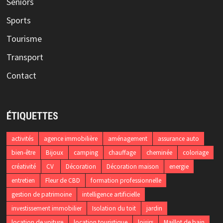
Séniors
Sports
Tourisme
Transport
Contact
ÉTIQUETTES
activités
agence immobilière
aménagement
assurance auto
bien-être
Bijoux
camping
chauffage
cheminée
coloriage
créativité
CV
Décoration
Décoration maison
energie
entretien
Fleur de CBD
formation professionnelle
gestion de patrimoine
intelligence artificielle
investissement immobilier
Isolation du toit
jardin
location de voiture
location touristique
loisirs
Maillot de bain