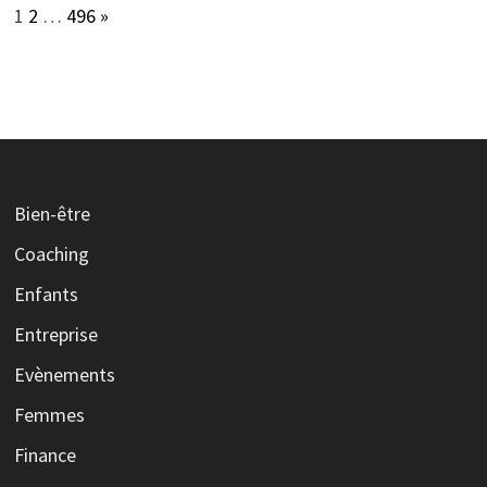
Page:
Next
1
2
…
496
»
Bien-être
Coaching
Enfants
Entreprise
Evènements
Femmes
Finance