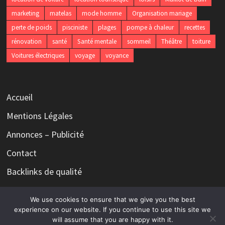
marketing
matelas
mode homme
Organisation mariage
perte de poids
pisciniste
plages
pompe à chaleur
recettes
rénovation
santé
Santé mentale
sommeil
Théâtre
toiture
Voitures électriques
voyage
voyance
Accueil
Mentions Légales
Annonces – Publicité
Contact
Backlinks de qualité
We use cookies to ensure that we give you the best
experience on our website. If you continue to use this site we
will assume that you are happy with it.
Copyright © 2026
Le magazine qui n'a rien à dire mais tout à