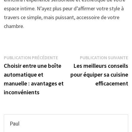
espace intime. N’ayez plus peur d’affirmer votre style à
travers ce simple, mais puissant, accessoire de votre
chambre.
Navigation
Publication
P
PUBLICATION PRÉCÉDENTE
PUBLICATION SUIVANTE
précédente :
s
Choisir entre une boîte
Les meilleurs conseils
de
automatique et
pour équiper sa cuisine
l’article
manuelle : avantages et
efficacement
inconvénients
Paul