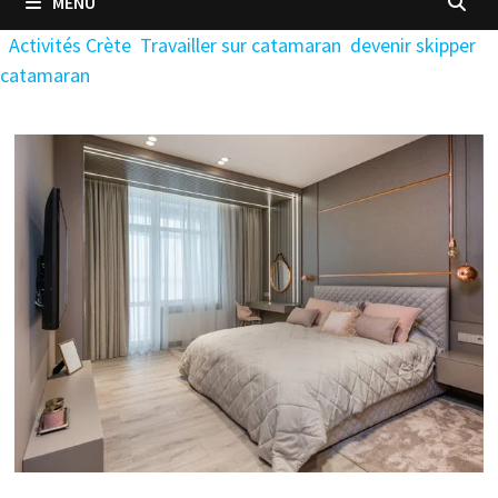
MENU
Activités Crète
Travailler sur catamaran
devenir skipper
catamaran