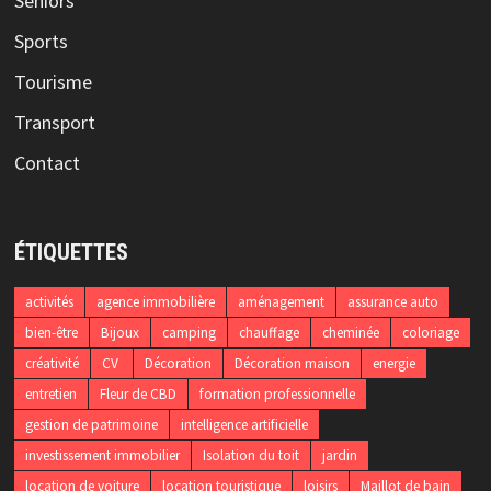
Séniors
Sports
Tourisme
Transport
Contact
ÉTIQUETTES
activités
agence immobilière
aménagement
assurance auto
bien-être
Bijoux
camping
chauffage
cheminée
coloriage
créativité
CV
Décoration
Décoration maison
energie
entretien
Fleur de CBD
formation professionnelle
gestion de patrimoine
intelligence artificielle
investissement immobilier
Isolation du toit
jardin
location de voiture
location touristique
loisirs
Maillot de bain