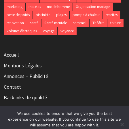
marketing
matelas
mode homme
Organisation mariage
perte de poids
pisciniste
plages
pompe à chaleur
recettes
rénovation
santé
Santé mentale
sommeil
Théâtre
toiture
Voitures électriques
voyage
voyance
Accueil
Mentions Légales
Annonces – Publicité
Contact
Backlinks de qualité
We use cookies to ensure that we give you the best
experience on our website. If you continue to use this site we
will assume that you are happy with it.
Copyright © 2026
Le magazine qui n'a rien à dire mais tout à