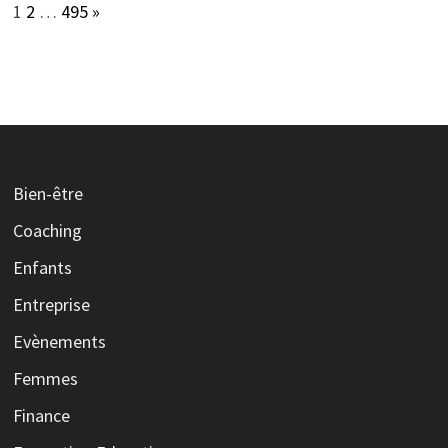
Page:
Next
1
2
…
495
»
Bien-être
Coaching
Enfants
Entreprise
Evènements
Femmes
Finance