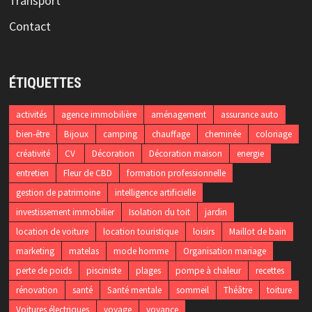
Transport
Contact
ÉTIQUETTES
activités
agence immobilière
aménagement
assurance auto
bien-être
Bijoux
camping
chauffage
cheminée
coloriage
créativité
CV
Décoration
Décoration maison
energie
entretien
Fleur de CBD
formation professionnelle
gestion de patrimoine
intelligence artificielle
investissement immobilier
Isolation du toit
jardin
location de voiture
location touristique
loisirs
Maillot de bain
marketing
matelas
mode homme
Organisation mariage
perte de poids
pisciniste
plages
pompe à chaleur
recettes
rénovation
santé
Santé mentale
sommeil
Théâtre
toiture
Voitures électriques
voyage
voyance