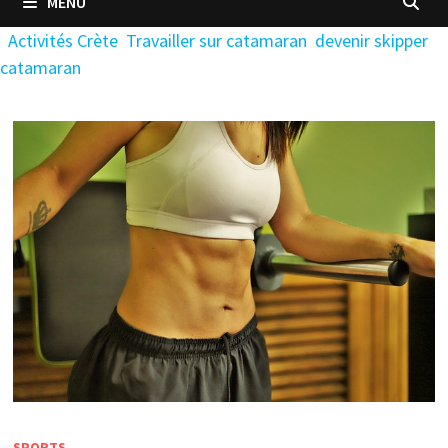
MENU
Activités Crète
Travailler sur catamaran
devenir skipper
catamaran
SPORTS