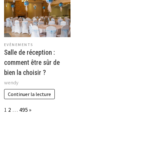
EVÈNEMENTS
Salle de réception :
comment être sûr de
bien la choisir ?
wendy
Continuer la lecture
Page:
Next
1
2
…
495
»