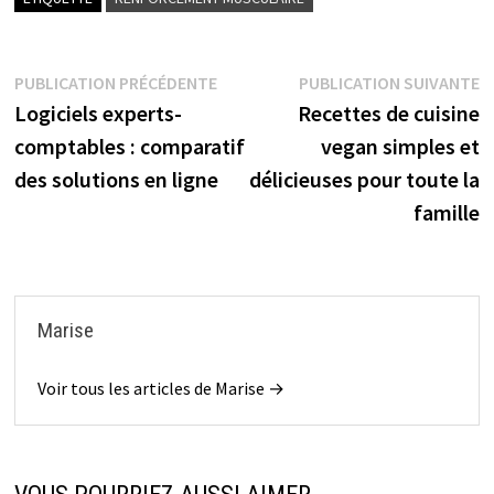
Navigation
Publication
P
PUBLICATION PRÉCÉDENTE
PUBLICATION SUIVANTE
précédente :
s
Logiciels experts-
Recettes de cuisine
de
comptables : comparatif
vegan simples et
l’article
des solutions en ligne
délicieuses pour toute la
famille
Marise
Voir tous les articles de Marise →