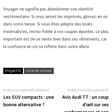
Voyager ne signifie pas abandonner son identité
vestimentaire. Si vous aimez les imprimés, glissez-en un
dans votre tenue. Si vous êtes adepte des looks
minimalistes, restez fidèle à vos coupes épurées. Le plus
important est de se sentir bien dans ses vêtements, car
la confiance en soi se reflète dans votre allure.
ÉTIQUETTÉ
LOOK DE VOYAGE
Navigation
Publication
P
PUBLICATION PRÉCÉDENTE
PUBLICATION SUIVANTE
précédente :
s
Les SUV compacts : une
Avis Audi TT : un coup
de
bonne alternative ?
d’œil sur ses
l’article
performances et son