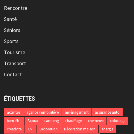
Rencontre
Santé
Séniors
Sports
Tourisme
Transport
Contact
ÉTIQUETTES
activités
agence immobilière
aménagement
assurance auto
bien-être
Bijoux
camping
chauffage
cheminée
coloriage
créativité
CV
Décoration
Décoration maison
energie