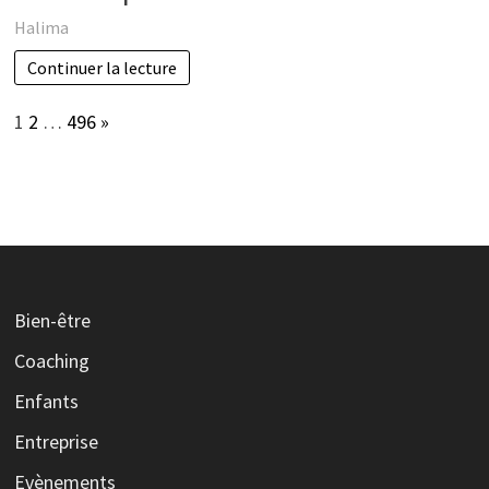
Halima
Continuer la lecture
Page:
Next
1
2
…
496
»
Bien-être
Coaching
Enfants
Entreprise
Evènements