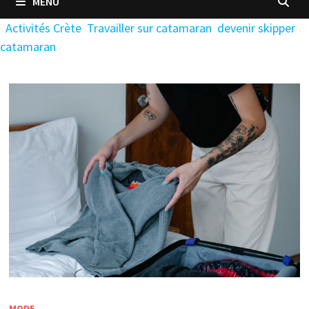
MENU
Activités Crète
Travailler sur catamaran
devenir skipper
catamaran
MODE