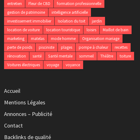
entretien
Fleur de CBD
formation professionnelle
gestion de patrimoine
intelligence artificielle
investissement immobilier
Isolation du toit
jardin
location de voiture
location touristique
loisirs
Maillot de bain
marketing
matelas
mode homme
Organisation mariage
perte de poids
pisciniste
plages
pompe à chaleur
recettes
rénovation
santé
Santé mentale
sommeil
Théâtre
toiture
Voitures électriques
voyage
voyance
Accueil
Mentions Légales
Annonces – Publicité
Contact
Backlinks de qualité