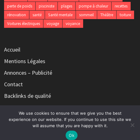
perte de poids
pisciniste
plages
pompe à chaleur
recettes
rénovation
santé
Santé mentale
sommeil
Théâtre
toiture
Voitures électriques
voyage
voyance
Accueil
Mentions Légales
Annonces – Publicité
Contact
Backlinks de qualité
We use cookies to ensure that we give you the best
experience on our website. If you continue to use this site we
will assume that you are happy with it.
Copyright © 2026
Le magazine qui n'a rien à dire mais tout à
écrire
. Alimenté par
WordPress
et
Bam
.
Ok