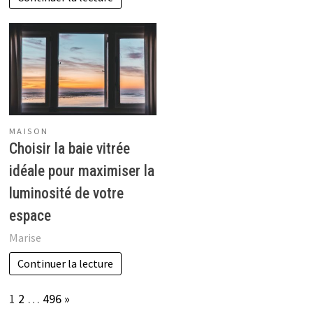
MAISON
Choisir la baie vitrée
idéale pour maximiser la
luminosité de votre
espace
Marise
Continuer la lecture
Page:
Next
1
2
…
496
»