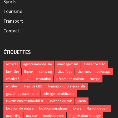
Sports
Tourisme
Transport
Contact
ÉTIQUETTES
activités
agence immobilière
aménagement
assurance auto
bien-être
Bijoux
camping
chauffage
cheminée
coloriage
créativité
CV
Décoration
Décoration maison
energie
entretien
Fleur de CBD
formation professionnelle
gestion de patrimoine
intelligence artificielle
investissement immobilier
Isolation du toit
jardin
location de voiture
location touristique
loisirs
Maillot de bain
marketing
matelas
mode homme
Organisation mariage