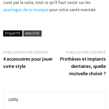
Lisez par la suite, tout ce qu’il faut savoir sur les
avantages de la musique
pour votre santé mentale
ÉTIQUETTÉ
BIEN-ÊTRE
Navigation
Publication
P
PUBLICATION PRÉCÉDENTE
PUBLICATION SUIVANTE
précédente :
s
4 accessoires pour jouer
Prothèses et implants
de
votre style
dentaires, quelle
l’article
mutuelle choisir ?
cathy