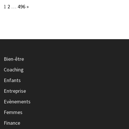
Page:
Next
1
2
…
496
»
Bien-être
Coaching
Enfants
Entreprise
Evènements
Femmes
Finance