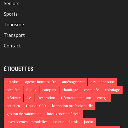
Séniors
Sports
Tourisme
Transport
Contact
ÉTIQUETTES
activités
agence immobilière
aménagement
assurance auto
bien-être
Bijoux
camping
chauffage
cheminée
coloriage
créativité
CV
Décoration
Décoration maison
energie
entretien
Fleur de CBD
formation professionnelle
gestion de patrimoine
intelligence artificielle
investissement immobilier
Isolation du toit
jardin