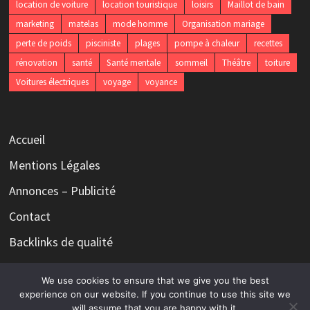
location de voiture
location touristique
loisirs
Maillot de bain
marketing
matelas
mode homme
Organisation mariage
perte de poids
pisciniste
plages
pompe à chaleur
recettes
rénovation
santé
Santé mentale
sommeil
Théâtre
toiture
Voitures électriques
voyage
voyance
Accueil
Mentions Légales
Annonces – Publicité
Contact
Backlinks de qualité
We use cookies to ensure that we give you the best
experience on our website. If you continue to use this site we
will assume that you are happy with it.