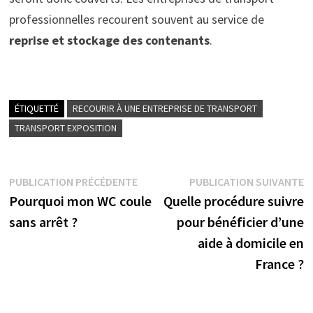
professionnelles recourent souvent au service de
reprise et stockage des contenants
.
ÉTIQUETTÉ
RECOURIR À UNE ENTREPRISE DE TRANSPORT
TRANSPORT EXPOSITION
Navigation
Publication
P
PUBLICATION PRÉCÉDENTE
PUBLICATION SUIVANTE
précédente :
s
Pourquoi mon WC coule
Quelle procédure suivre
de
sans arrêt ?
pour bénéficier d’une
l’article
aide à domicile en
France ?