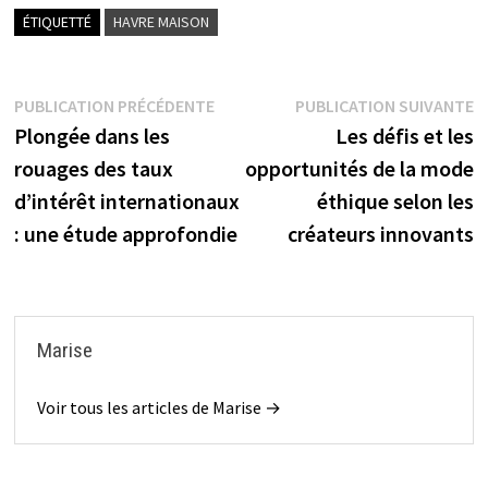
ÉTIQUETTÉ
HAVRE MAISON
Navigation
Publication
P
PUBLICATION PRÉCÉDENTE
PUBLICATION SUIVANTE
précédente :
s
Plongée dans les
Les défis et les
de
rouages des taux
opportunités de la mode
l’article
d’intérêt internationaux
éthique selon les
: une étude approfondie
créateurs innovants
Marise
Voir tous les articles de Marise →