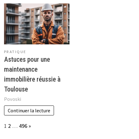
PRATIQUE
Astuces pour une
maintenance
immobilière réussie à
Toulouse
Povoski
Continuer la lecture
Page:
Next
1
2
…
496
»