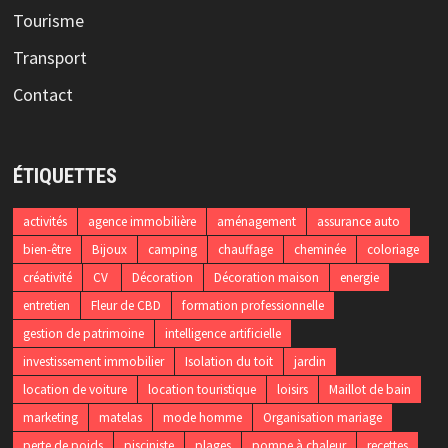
Tourisme
Transport
Contact
ÉTIQUETTES
activités
agence immobilière
aménagement
assurance auto
bien-être
Bijoux
camping
chauffage
cheminée
coloriage
créativité
CV
Décoration
Décoration maison
energie
entretien
Fleur de CBD
formation professionnelle
gestion de patrimoine
intelligence artificielle
investissement immobilier
Isolation du toit
jardin
location de voiture
location touristique
loisirs
Maillot de bain
marketing
matelas
mode homme
Organisation mariage
perte de poids
pisciniste
plages
pompe à chaleur
recettes