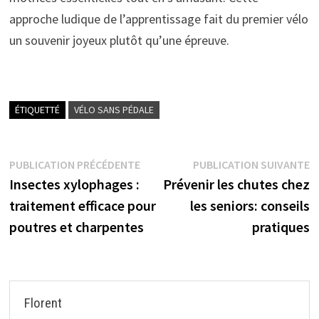
approche ludique de l’apprentissage fait du premier vélo
un souvenir joyeux plutôt qu’une épreuve.
ÉTIQUETTÉ
VÉLO SANS PÉDALE
Navigation
Publication
P
PUBLICATION PRÉCÉDENTE
PUBLICATION SUIVANTE
précédente :
s
Insectes xylophages :
Prévenir les chutes chez
de
traitement efficace pour
les seniors: conseils
l’article
poutres et charpentes
pratiques
Florent