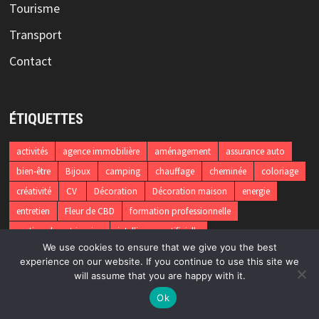
Tourisme
Transport
Contact
ÉTIQUETTES
activités
agence immobilière
aménagement
assurance auto
bien-être
Bijoux
camping
chauffage
cheminée
coloriage
créativité
CV
Décoration
Décoration maison
energie
entretien
Fleur de CBD
formation professionnelle
gestion de patrimoine
intelligence artificielle
We use cookies to ensure that we give you the best
investissement immobilier
Isolation du toit
jardin
experience on our website. If you continue to use this site we
location de voiture
location touristique
loisirs
Maillot de bain
will assume that you are happy with it.
marketing
matelas
mode homme
Organisation mariage
Ok
perte de poids
pisciniste
plages
pompe à chaleur
recettes