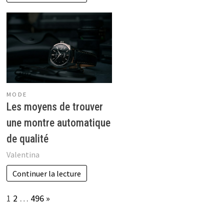
MODE
Les moyens de trouver
une montre automatique
de qualité
Valentina
Continuer la lecture
Page:
Next
1
2
…
496
»