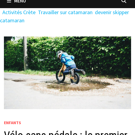
MENU
Activités Crète
Travailler sur catamaran
devenir skipper
catamaran
ENFANTS