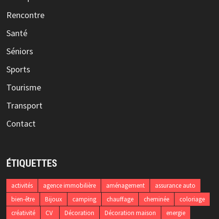
Rencontre
Santé
Séniors
Sports
Tourisme
Transport
Contact
ÉTIQUETTES
activités
agence immobilière
aménagement
assurance auto
bien-être
Bijoux
camping
chauffage
cheminée
coloriage
créativité
CV
Décoration
Décoration maison
energie