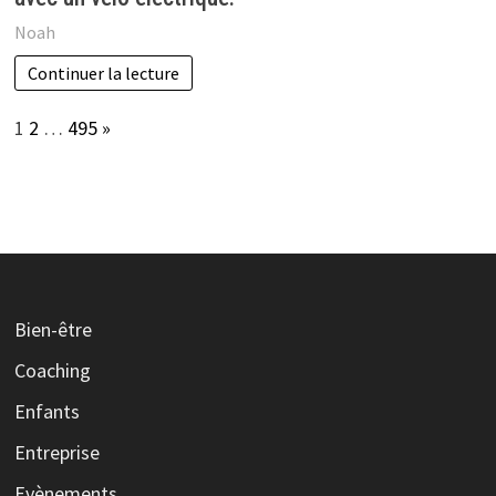
Noah
Continuer la lecture
Page:
Next
1
2
…
495
»
Bien-être
Coaching
Enfants
Entreprise
Evènements