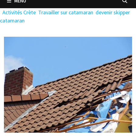
MENU
Activités Crète
Travailler sur catamaran
devenir skipper
catamaran