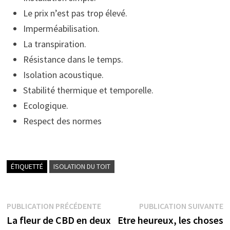
Le prix n’est pas trop élevé.
Imperméabilisation.
La transpiration.
Résistance dans le temps.
Isolation acoustique.
Stabilité thermique et temporelle.
Ecologique.
Respect des normes
ÉTIQUETTÉ
ISOLATION DU TOIT
Navigation
Publication
P
PUBLICATION PRÉCÉDENTE
PUBLICATION SUIVANTE
précédente :
s
La fleur de CBD en deux
Etre heureux, les choses
de