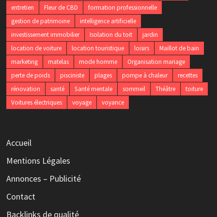
entretien
Fleur de CBD
formation professionnelle
gestion de patrimoine
intelligence artificielle
investissement immobilier
Isolation du toit
jardin
location de voiture
location touristique
loisirs
Maillot de bain
marketing
matelas
mode homme
Organisation mariage
perte de poids
pisciniste
plages
pompe à chaleur
recettes
rénovation
santé
Santé mentale
sommeil
Théâtre
toiture
Voitures électriques
voyage
voyance
Accueil
Mentions Légales
Annonces – Publicité
Contact
Backlinks de qualité