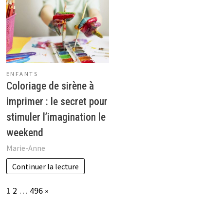
ENFANTS
Coloriage de sirène à
imprimer : le secret pour
stimuler l’imagination le
weekend
Marie-Anne
Continuer la lecture
Page:
Next
1
2
…
496
»