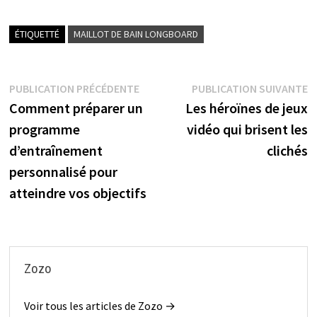
ÉTIQUETTÉ
MAILLOT DE BAIN LONGBOARD
Navigation
Publication
P
PUBLICATION PRÉCÉDENTE
PUBLICATION SUIVANTE
précédente :
s
Comment préparer un
Les héroïnes de jeux
de
programme
vidéo qui brisent les
l’article
d’entraînement
clichés
personnalisé pour
atteindre vos objectifs
Zozo
Voir tous les articles de Zozo →