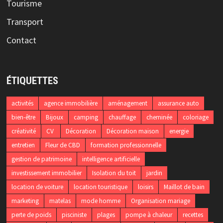
Tourisme
Transport
Contact
ÉTIQUETTES
activités
agence immobilière
aménagement
assurance auto
bien-être
Bijoux
camping
chauffage
cheminée
coloriage
créativité
CV
Décoration
Décoration maison
energie
entretien
Fleur de CBD
formation professionnelle
gestion de patrimoine
intelligence artificielle
investissement immobilier
Isolation du toit
jardin
location de voiture
location touristique
loisirs
Maillot de bain
marketing
matelas
mode homme
Organisation mariage
perte de poids
pisciniste
plages
pompe à chaleur
recettes