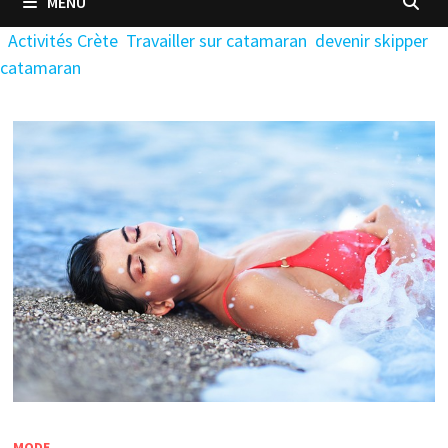
MENU
Activités Crète
Travailler sur catamaran
devenir skipper
catamaran
MODE